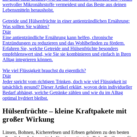
wertvoller Mikronährstoffe vermeidest und das Beste aus deinen
Lebensmitteln herausholst.
Getreide und Hülsenfrüchte in einer antientzündlichen Ernährung:
Was sollten Sie wählen?
Diät
Eine antientzündliche Ernährung kann helfen, chronische
Entzündungen zu reduzieren und das Wohlbefinden zu fördern.
Erfahren Sie, welche Getreide und Hülsenfrüchte besonders
empfehlenswert sind, wie Sie sie kombinieren und einfach in Ihren
Alltag integrieren können.
Wie viel Flüssigkeit brauchst du eigentlich?
Diät
Jeder spricht vom richtigen Trinken, doch wie viel Flüssigkeit ist
tatsächlich gesund? Dieser Artikel erklärt, wovon dein individueller
Bedarf abhängt, welche Getränke zählen und wie du im Alltag
optimal hydriert bleibst.
Hülsenfrüchte – kleine Kraftpakete mit
großer Wirkung
Linsen, Bohnen, Kichererbsen und Erbsen gehören zu den besten