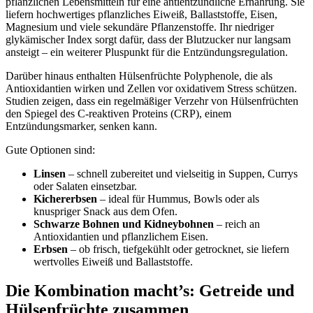
pflanzlichen Lebensmitteln für eine antientzündliche Ernährung. Sie
liefern hochwertiges pflanzliches Eiweiß, Ballaststoffe, Eisen,
Magnesium und viele sekundäre Pflanzenstoffe. Ihr niedriger
glykämischer Index sorgt dafür, dass der Blutzucker nur langsam
ansteigt – ein weiterer Pluspunkt für die Entzündungsregulation.
Darüber hinaus enthalten Hülsenfrüchte Polyphenole, die als
Antioxidantien wirken und Zellen vor oxidativem Stress schützen.
Studien zeigen, dass ein regelmäßiger Verzehr von Hülsenfrüchten
den Spiegel des C-reaktiven Proteins (CRP), einem
Entzündungsmarker, senken kann.
Gute Optionen sind:
Linsen
– schnell zubereitet und vielseitig in Suppen, Currys
oder Salaten einsetzbar.
Kichererbsen
– ideal für Hummus, Bowls oder als
knuspriger Snack aus dem Ofen.
Schwarze Bohnen und Kidneybohnen
– reich an
Antioxidantien und pflanzlichem Eisen.
Erbsen
– ob frisch, tiefgekühlt oder getrocknet, sie liefern
wertvolles Eiweiß und Ballaststoffe.
Die Kombination macht’s: Getreide und
Hülsenfrüchte zusammen