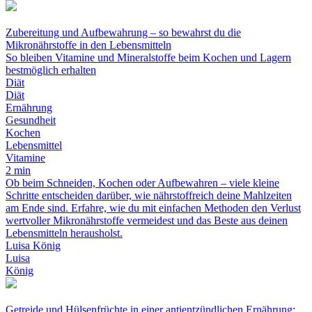
Zubereitung und Aufbewahrung – so bewahrst du die
Mikronährstoffe in den Lebensmitteln
So bleiben Vitamine und Mineralstoffe beim Kochen und Lagern
bestmöglich erhalten
Diät
Diät
Ernährung
Gesundheit
Kochen
Lebensmittel
Vitamine
2 min
Ob beim Schneiden, Kochen oder Aufbewahren – viele kleine
Schritte entscheiden darüber, wie nährstoffreich deine Mahlzeiten
am Ende sind. Erfahre, wie du mit einfachen Methoden den Verlust
wertvoller Mikronährstoffe vermeidest und das Beste aus deinen
Lebensmitteln herausholst.
Luisa König
Luisa
König
Getreide und Hülsenfrüchte in einer antientzündlichen Ernährung: