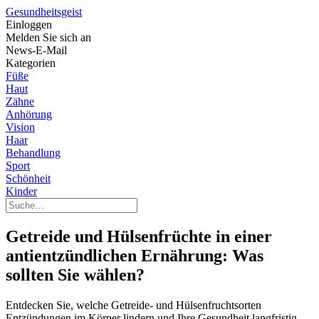
Gesundheitsgeist
Einloggen
Melden Sie sich an
News-E-Mail
Kategorien
Füße
Haut
Zähne
Anhörung
Vision
Haar
Behandlung
Sport
Schönheit
Kinder
Getreide und Hülsenfrüchte in einer
antientzündlichen Ernährung: Was
sollten Sie wählen?
Entdecken Sie, welche Getreide- und Hülsenfruchtsorten
Entzündungen im Körper lindern und Ihre Gesundheit langfristig