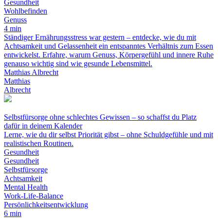
Gesundheit
Wohlbefinden
Genuss
4 min
Ständiger Ernährungsstress war gestern – entdecke, wie du mit
Achtsamkeit und Gelassenheit ein entspanntes Verhältnis zum Essen
entwickelst. Erfahre, warum Genuss, Körpergefühl und innere Ruhe
genauso wichtig sind wie gesunde Lebensmittel.
Matthias Albrecht
Matthias
Albrecht
Selbstfürsorge ohne schlechtes Gewissen – so schaffst du Platz
dafür in deinem Kalender
Lerne, wie du dir selbst Priorität gibst – ohne Schuldgefühle und mit
realistischen Routinen.
Gesundheit
Gesundheit
Selbstfürsorge
Achtsamkeit
Mental Health
Work-Life-Balance
Persönlichkeitsentwicklung
6 min