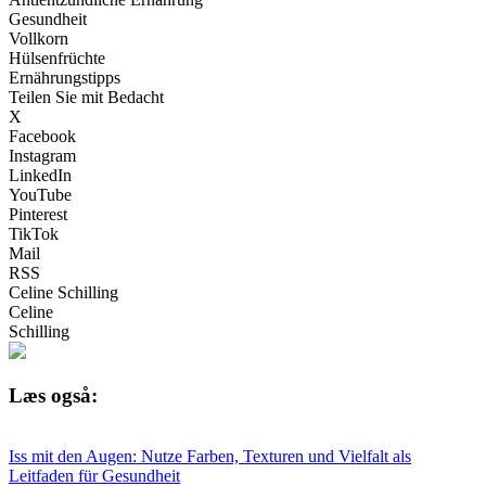
Gesundheit
Vollkorn
Hülsenfrüchte
Ernährungstipps
Teilen Sie mit Bedacht
X
Facebook
Instagram
LinkedIn
YouTube
Pinterest
TikTok
Mail
RSS
Celine Schilling
Celine
Schilling
Læs også:
Iss mit den Augen: Nutze Farben, Texturen und Vielfalt als
Leitfaden für Gesundheit