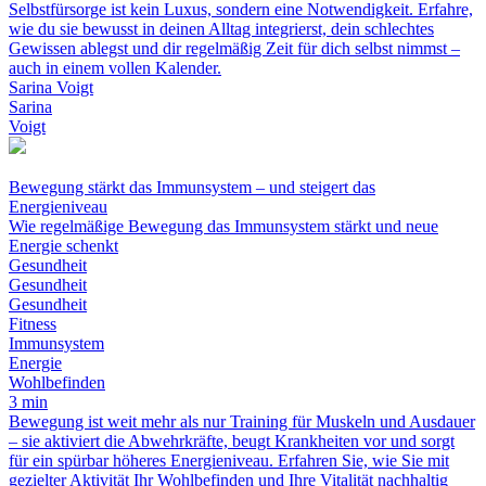
Selbstfürsorge ist kein Luxus, sondern eine Notwendigkeit. Erfahre,
wie du sie bewusst in deinen Alltag integrierst, dein schlechtes
Gewissen ablegst und dir regelmäßig Zeit für dich selbst nimmst –
auch in einem vollen Kalender.
Sarina Voigt
Sarina
Voigt
Bewegung stärkt das Immunsystem – und steigert das
Energieniveau
Wie regelmäßige Bewegung das Immunsystem stärkt und neue
Energie schenkt
Gesundheit
Gesundheit
Gesundheit
Fitness
Immunsystem
Energie
Wohlbefinden
3 min
Bewegung ist weit mehr als nur Training für Muskeln und Ausdauer
– sie aktiviert die Abwehrkräfte, beugt Krankheiten vor und sorgt
für ein spürbar höheres Energieniveau. Erfahren Sie, wie Sie mit
gezielter Aktivität Ihr Wohlbefinden und Ihre Vitalität nachhaltig