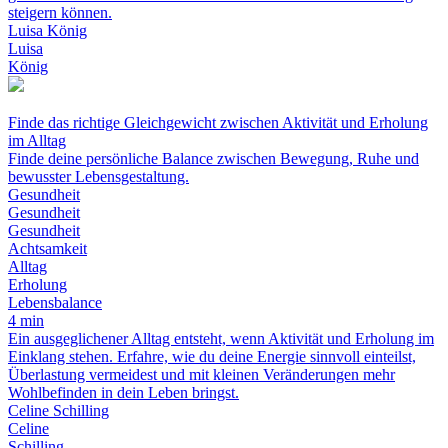
steigern können.
Luisa König
Luisa
König
Finde das richtige Gleichgewicht zwischen Aktivität und Erholung
im Alltag
Finde deine persönliche Balance zwischen Bewegung, Ruhe und
bewusster Lebensgestaltung.
Gesundheit
Gesundheit
Gesundheit
Achtsamkeit
Alltag
Erholung
Lebensbalance
4 min
Ein ausgeglichener Alltag entsteht, wenn Aktivität und Erholung im
Einklang stehen. Erfahre, wie du deine Energie sinnvoll einteilst,
Überlastung vermeidest und mit kleinen Veränderungen mehr
Wohlbefinden in dein Leben bringst.
Celine Schilling
Celine
Schilling