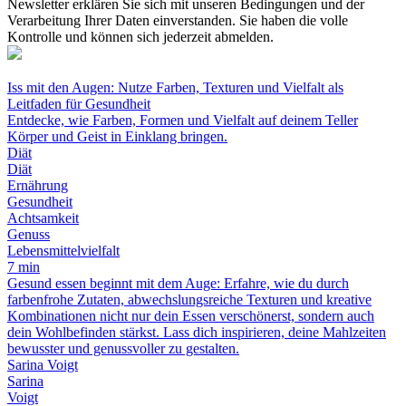
Newsletter erklären Sie sich mit unseren Bedingungen und der
Verarbeitung Ihrer Daten einverstanden. Sie haben die volle
Kontrolle und können sich jederzeit abmelden.
Iss mit den Augen: Nutze Farben, Texturen und Vielfalt als
Leitfaden für Gesundheit
Entdecke, wie Farben, Formen und Vielfalt auf deinem Teller
Körper und Geist in Einklang bringen.
Diät
Diät
Ernährung
Gesundheit
Achtsamkeit
Genuss
Lebensmittelvielfalt
7 min
Gesund essen beginnt mit dem Auge: Erfahre, wie du durch
farbenfrohe Zutaten, abwechslungsreiche Texturen und kreative
Kombinationen nicht nur dein Essen verschönerst, sondern auch
dein Wohlbefinden stärkst. Lass dich inspirieren, deine Mahlzeiten
bewusster und genussvoller zu gestalten.
Sarina Voigt
Sarina
Voigt