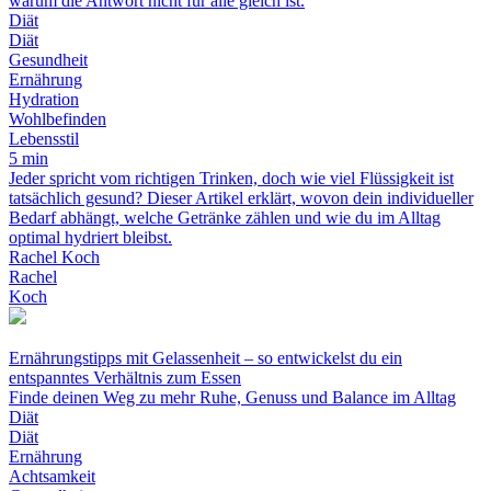
warum die Antwort nicht für alle gleich ist.
Diät
Diät
Gesundheit
Ernährung
Hydration
Wohlbefinden
Lebensstil
5 min
Jeder spricht vom richtigen Trinken, doch wie viel Flüssigkeit ist
tatsächlich gesund? Dieser Artikel erklärt, wovon dein individueller
Bedarf abhängt, welche Getränke zählen und wie du im Alltag
optimal hydriert bleibst.
Rachel Koch
Rachel
Koch
Ernährungstipps mit Gelassenheit – so entwickelst du ein
entspanntes Verhältnis zum Essen
Finde deinen Weg zu mehr Ruhe, Genuss und Balance im Alltag
Diät
Diät
Ernährung
Achtsamkeit