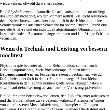
wiederkehren, obwohl du weitertrainierst.
Ein
e Physiotherapeut
in kann die Ursache aufspüren – denn oft liegt
das Problem nicht dort, wo der Schmerz auftritt. Vielleicht resultieren
deine Knieschmerzen aus einer Instabilität in der Hüfte oder deine
Schulterprobleme aus einer Schwäche im oberen Rücken. Durch eine
gezielte Analyse und ein individuell abgestimmtes Übungsprogramm
lassen sich solche Zusammenhänge erkennen und langfristige Schäden
vermeiden.
Wenn du Technik und Leistung verbessern
möchtest
Physiotherapie bedeutet nicht nur Rehabilitation, sondern auch
Leistungsoptimierung. Viele Physiotherapeut*innen bieten
Bewegungsanalysen
an, bei denen sie genau beobachten, wie du
läufst, hebst oder dich in deiner Sportart bewegst. Schon kleine
Korrekturen in der Technik können große Auswirkungen haben –
sowohl auf deine Leistung als auch auf die Verletzungsprävention.
Ein Läufer kann beispielsweise lernen, den Fuß effizienter aufzusetzen
und die Körperhaltung zu verbessern, während Kraftsportler*innen
von einer besseren Muskelaktivierung bei komplexen Übungen
profitieren. Das Ergebnis: mehr Effizienz, weniger Überlastung und